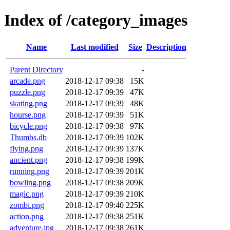
Index of /category_images
Name
Last modified
Size
Description
Parent Directory
-
arcade.png
2018-12-17 09:38
15K
puzzle.png
2018-12-17 09:39
47K
skating.png
2018-12-17 09:39
48K
hourse.png
2018-12-17 09:39
51K
bicycle.png
2018-12-17 09:38
97K
Thumbs.db
2018-12-17 09:39
102K
flying.png
2018-12-17 09:39
137K
ancient.png
2018-12-17 09:38
199K
running.png
2018-12-17 09:39
201K
bowling.png
2018-12-17 09:38
209K
magic.png
2018-12-17 09:39
210K
zombi.png
2018-12-17 09:40
225K
action.png
2018-12-17 09:38
251K
adventure.jpg
2018-12-17 09:38
261K